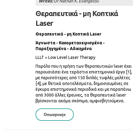
Writes:
Dr Nathan K. Evangelou
Θεραπευτικά - μη Κοπτικά
Laser
Θεραπευτικά - μη Κοπτικά Laser
Άγνωστα - Κακομεταχειρισμένα -
Παρεξηγημένα - Αδικημένα
LLLT = Low Level Laser Therapy
Παρόλο που η χρήση των θεραπευτικών laser έχει
παρουσιάσει ένα τεράστιο επιστημονικό έργο [1],
με περισσότερες από 150 διπλές τυφλές μελέτες
[4], με θετικά αποτελέσματα, δημοσιευμένες σε
έγκυρα επιστημονικά περιοδικά και με παραπάνω
από 3000 άλλες έρευνες, τα θεραπευτικά laser
βρίσκονται ακόμα σκόπιμα; αμφισβητούμενα.
Опширније
About Θεραπευτικά - Μη Κοπτικά
Laser