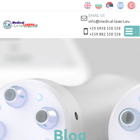
Skip to
main
content
EMAIL US
info@medical-lasers.eu
+30 6938 538 538
+359 882 538 538
Blog