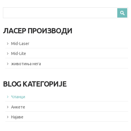
Search form
Search
ЛАСЕР ПРОИЗВОДИ
Mid-Laser
Mid-Lite
животиња нега
BLOG КАТЕГОРИЈЕ
Чланци
Анкете
Најаве