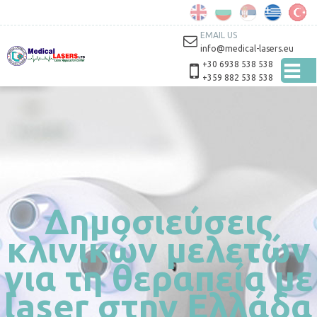
Παράκαμψη
προς το
κυρίως
EMAIL US
περιεχόμενο
info@medical-lasers.eu
+30 6938 538 538
+359 882 538 538
Δημοσιεύσεις
κλινικών μελετών
για τη θεραπεία με
laser στην Ελλάδα