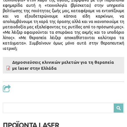
τεχνολογία» στον χώρο της υγείας; Σύμφωνα με την παραπάνω
εφημερίδα αυτή η «τεχνολογία (βρίσκεται) στην υπηρεσία
βελτίωσης της ποιότητας ζωής μας, καταφέραμε να εντοπίζουμε
και να εξουδετερώνουμε κάποια είδη καρκίνων, να
απολαμβάνουμε τη χαρά της όρασης αλλά και να ικανοποιούμε τη
ματαιοδοξία μας εξαλείφοντας τις ρυτίδες από το πρόσωπό μας».
«Με λέιζερ αφαιρούνται τα σπυράκια της ακμής και το υποδόριο
λίπος». «Με θεραπεία λέιζερ αποκαθίστανται καλύτερα τα
κατάγματα». Συμβαίνουν όμως μόνο αυτά στην θεραπευτική
ιατρική;
Δημοσιεύσεις κλινικών μελετών για τη θεραπεία
με laser στην Ελλάδα
Φόρμα αναζήτησης
Αναζήτηση
ΠΡΟΪΟΝΤΑ LASER