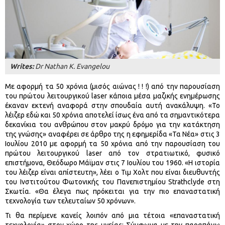
Writes:
Dr Nathan K. Evangelou
Με αφορμή τα 50 χρόνια (μισός αιώνας ! ! !) από την παρουσίαση
του πρώτου λειτουργικού laser κάποια μέσα μαζικής ενημέρωσης
έκαναν εκτενή αναφορά στην σπουδαία αυτή ανακάλυψη. «Το
λέιζερ εδώ και 50 χρόνια αποτελεί ίσως ένα από τα σημαντικότερα
δεκανίκια του ανθρώπου στον μακρύ δρόμο για την κατάκτηση
της γνώσης» αναφέρει σε άρθρο της η εφημερίδα «Τα Νέα» στις 3
Ιουλίου 2010 με αφορμή τα 50 χρόνια από την παρουσίαση του
πρώτου λειτουργικού laser από τον στρατιωτικό, φυσικό
επιστήμονα, Θεόδωρο Μάϊμαν στις 7 Ιουλίου του 1960. «Η ιστορία
του λέιζερ είναι απίστευτη», λέει ο Τιμ Χολτ που είναι διευθυντής
του Ινστιτούτου Φωτονικής του Πανεπιστημίου Strathclyde στη
Σκωτία. «Θα έλεγα πως πρόκειται για την πιο επαναστατική
τεχνολογία των τελευταίων 50 χρόνων».
Τι θα περίμενε κανείς λοιπόν από μια τέτοια «επαναστατική